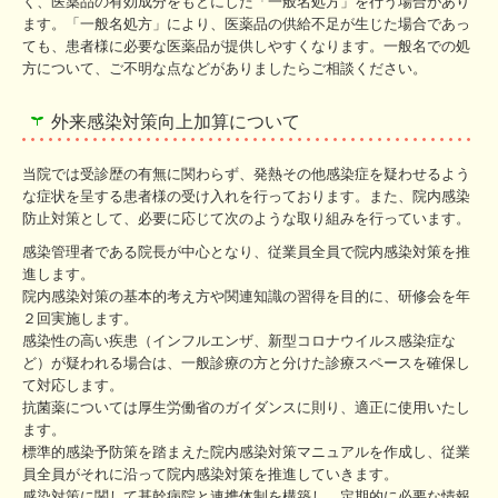
く、医薬品の有効成分をもとにした「一般名処方」を行う場合があり
ます。「一般名処方」により、医薬品の供給不足が生じた場合であっ
ても、患者様に必要な医薬品が提供しやすくなります。一般名での処
方について、ご不明な点などがありましたらご相談ください。
外来感染対策向上加算について
当院では受診歴の有無に関わらず、発熱その他感染症を疑わせるよう
な症状を呈する患者様の受け入れを行っております。また、院内感染
防止対策として、必要に応じて次のような取り組みを行っています。
感染管理者である院長が中心となり、従業員全員で院内感染対策を推
進します。
院内感染対策の基本的考え方や関連知識の習得を目的に、研修会を年
２回実施します。
感染性の高い疾患（インフルエンザ、新型コロナウイルス感染症な
ど）が疑われる場合は、一般診療の方と分けた診療スペースを確保し
て対応します。
抗菌薬については厚生労働省のガイダンスに則り、適正に使用いたし
ます。
標準的感染予防策を踏まえた院内感染対策マニュアルを作成し、従業
員全員がそれに沿って院内感染対策を推進していきます。
感染対策に関して基幹病院と連携体制を構築し、定期的に必要な情報