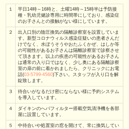
１
平日14時～16時と、土曜14時～15時半は予防接
種・乳幼児健診専用に時間帯にしており、感染症
のお子さんとの接触がない様にしています。
２
出入口別の陰圧換気の隔離診察室を設置していま
す。新型コロナウィルス感染症疑いの患者さんだ
けでなく、水ぼうそうやおたふくかぜ、はしか等
の可能性があるお子さんは隔離診察室で診察させ
て頂きます。以上の疾患の可能性があるお子さん
は通常の入り口ではなく、少し奥にある隔離診察
室の扉の前に着かれましたら、クリニックにお電
話(
03-5799-4560
)下さい。スタッフが入り口を解
錠致します。
３
待合いがなるだけ密にならない様に予約システム
を導入しています。
４
ダイキンのへパフィルター搭載空気清浄機を各部
屋に設置しています。
５
中待合いや処置室の窓を開けて、常に換気してい