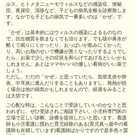
ルス、ヒトメタニューモウィルスなどの感染症、便秘
症、夜尿症、湿疹など、子どもの病気全般を診療致しま
す。
なかでも子どもの病気で一番多いのは「かぜ」で
す。
「かぜ」は基本的にはウィルスの感染によるものなの
で、抗生物質を飲まなくても治ります。でも咳や鼻水が
酷くて眠りにくかったり、おっぱいが飲みにくかった
り、高いお熱のせいで機嫌が悪くなったりするようでし
たら、お薬で少しその症状を和らげてあげるといいかも
しれません。あとはママやパパの優しい看病がいい薬で
しょう。
ただし、ただの「かぜ」と思っていたら、気管支炎や肺
炎、中耳炎に進んだりすることもありますし、発熱が続
く場合は他の病気かもしれませんので、経過をみること
は大切です。
ご心配な時は、こんなことで受診していいのかな？と思
われずに、ぜひ受診されご相談下さい。小児科専門医の
立場で正しい診断、診療を提供したいと思います。看護
師も小児看護に慣れた育児経験のある(育児真っ最中の看
護師も在籍しています)看護師ばかりですので是非色々質