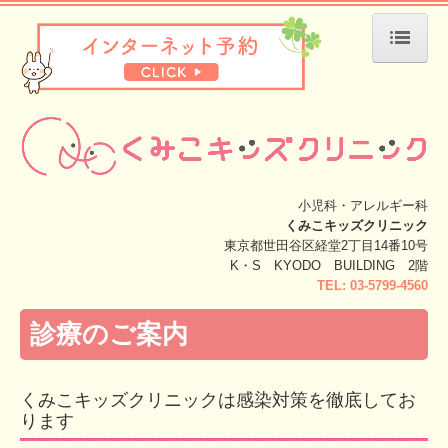
ホーム
お知らせ
院長紹介
小児科・アレルギー科
診療のご案内
くみこキッズクリニック
東京都世田谷区経堂2丁目14番10号
子宮頸がんワクチン
K・S KYODO BUILDING 2階
TEL:
03-5799-4560
施設・設備のご案内
診療のご案内
交通案内
スタッフ募集
くみこキッズクリニックは感染対策を徹底してお
ります